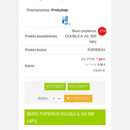
Prieinamumas:
Prekyboje
Biuro popierius
-27%
Prekės pavadinimas
DOUBLE A, A3, 500
lapų
Prekės kodas
POPIERA3
Be PVM:
7,90 €
Su PVM:
9,56 €
Kaina
13,07 €
PAŽYMĖTI
PALYGINTI
Kiekis:
Į KREPŠELĮ
BIURO POPIERIUS DOUBLE A, A3, 500
LAPŲ