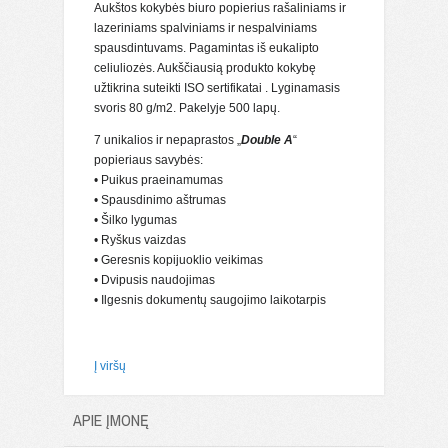
Aukštos kokybės biuro popierius rašaliniams ir
lazeriniams spalviniams ir nespalviniams
spausdintuvams. Pagamintas iš eukalipto
celiuliozės. Aukščiausią produkto kokybę
užtikrina suteikti ISO sertifikatai . Lyginamasis
svoris 80 g/m2. Pakelyje 500 lapų.
7 unikalios ir nepaprastos „
Double A
“
popieriaus savybės:
• Puikus praeinamumas
• Spausdinimo aštrumas
• Šilko lygumas
• Ryškus vaizdas
• Geresnis kopijuoklio veikimas
• Dvipusis naudojimas
• Ilgesnis dokumentų saugojimo laikotarpis
Į viršų
APIE ĮMONĘ