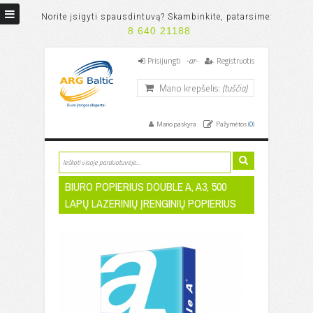
Norite įsigyti spausdintuvą? Skambinkite, patarsime:
8 640 21188
-ar-
Prisijungti
Registruotis
Mano krepšelis:
(tuščia)
Mano paskyra
Pažymėtos (
0
)
BIURO POPIERIUS DOUBLE A, A3, 500
LAPŲ LAZERINIŲ ĮRENGINIŲ POPIERIUS