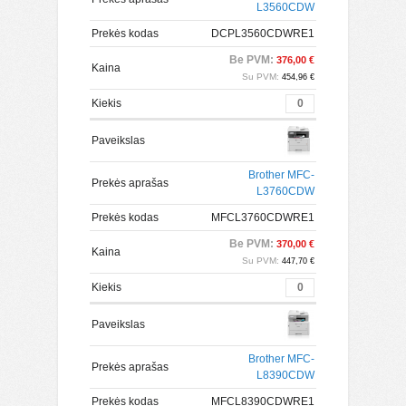
L3560CDW
Prekės kodas
DCPL3560CDWRE1
Be PVM:
376,00 €
Kaina
Su PVM:
454,96 €
Kiekis
Paveikslas
Brother MFC-
Prekės aprašas
L3760CDW
Prekės kodas
MFCL3760CDWRE1
Be PVM:
370,00 €
Kaina
Su PVM:
447,70 €
Kiekis
Paveikslas
Brother MFC-
Prekės aprašas
L8390CDW
Prekės kodas
MFCL8390CDWRE1