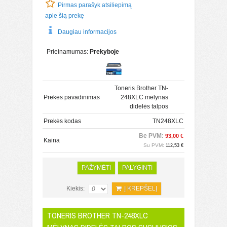
Pirmas parašyk atsiliepimą
apie šią prekę
Daugiau informacijos
Prieinamumas:
Prekyboje
Toneris Brother TN-
Prekės pavadinimas
248XLC mėlynas
didelės talpos
Prekės kodas
TN248XLC
Be PVM:
93,00 €
Kaina
Su PVM:
112,53 €
PAŽYMĖTI
PALYGINTI
Kiekis:
Į KREPŠELĮ
TONERIS BROTHER TN-248XLC