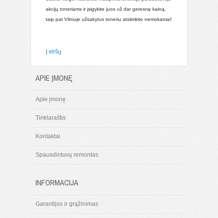
akcijų toneriams ir įsigykite juos už dar geresnę kainą,
taip pat Vilniuje užsakytus toneriu atsiimkite nemokamai!
Į viršų
APIE ĮMONĘ
Apie įmonę
Tinklaraštis
Kontaktai
Spausdintuvų remontas
INFORMACIJA
Garantijos ir grąžinimas