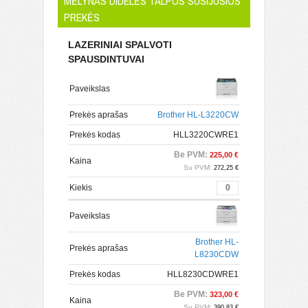
MĖLYNAS DIDELĖS TALPOS SUSIJUSIOS
PREKĖS
LAZERINIAI SPALVOTI
SPAUSDINTUVAI
Paveikslas
Prekės aprašas
Brother HL-L3220CW
Prekės kodas
HLL3220CWRE1
Be PVM:
225,00 €
Kaina
Su PVM:
272,25 €
Kiekis
Paveikslas
Brother HL-
Prekės aprašas
L8230CDW
Prekės kodas
HLL8230CDWRE1
Be PVM:
323,00 €
Kaina
Su PVM:
390,83 €