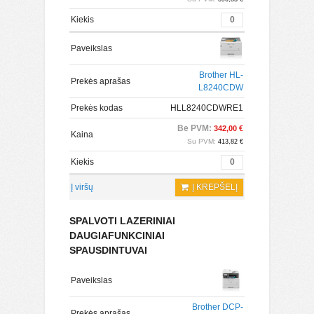
Kiekis
Paveikslas
Brother HL-
Prekės aprašas
L8240CDW
Prekės kodas
HLL8240CDWRE1
Be PVM:
342,00 €
Kaina
Su PVM:
413,82 €
Kiekis
Į viršų
Į KREPŠELĮ
SPALVOTI LAZERINIAI
DAUGIAFUNKCINIAI
SPAUSDINTUVAI
Paveikslas
Brother DCP-
Prekės aprašas