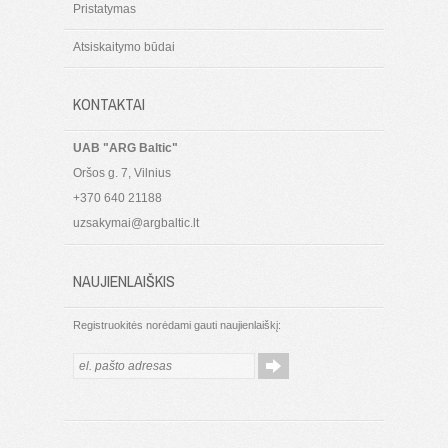
Pristatymas
Atsiskaitymo būdai
KONTAKTAI
UAB "ARG Baltic"
Oršos g. 7, Vilnius
+370 640 21188
uzsakymai@argbaltic.lt
NAUJIENLAIŠKIS
Registruokitės norėdami gauti naujienlaiškį: