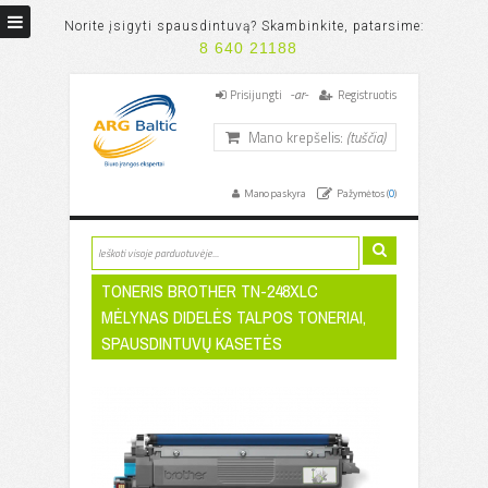
Norite įsigyti spausdintuvą? Skambinkite, patarsime:
8 640 21188
-ar-
Prisijungti
Registruotis
Mano krepšelis:
(tuščia)
Mano paskyra
Pažymėtos (
0
)
TONERIS BROTHER TN-248XLC
MĖLYNAS DIDELĖS TALPOS TONERIAI,
SPAUSDINTUVŲ KASETĖS