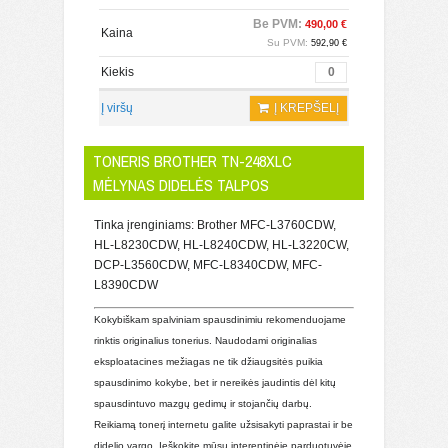
Be PVM:
490,00 €
Kaina
Su PVM:
592,90 €
Kiekis
Į viršų
Į KREPŠELĮ
TONERIS BROTHER TN-248XLC
MĖLYNAS DIDELĖS TALPOS
Tinka įrenginiams: Brother MFC-L3760CDW,
HL-L8230CDW, HL-L8240CDW, HL-L3220CW,
DCP-L3560CDW, MFC-L8340CDW, MFC-
L8390CDW
Kokybiškam spalviniam spausdinimiu rekomenduojame
rinktis originalius tonerius. Naudodami originalias
eksploatacines mežiagas ne tik džiaugsitės puikia
spausdinimo kokybe, bet ir nereikės jaudintis dėl kitų
spausdintuvo mazgų gedimų ir stojančių darbų.
Reikiamą tonerį internetu galite užsisakyti paprastai ir be
didelio vargo. Ieškokite mūsų interentinėje parduotuvėje