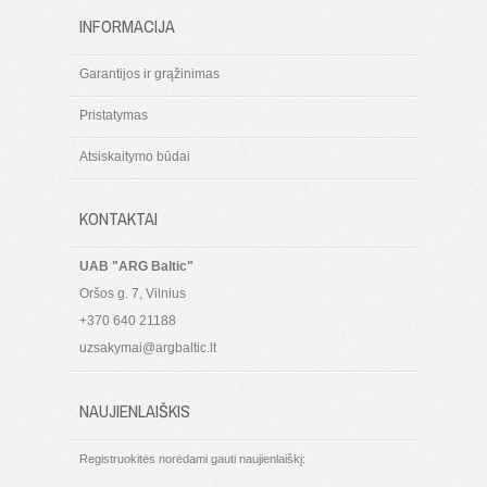
INFORMACIJA
Garantijos ir grąžinimas
Pristatymas
Atsiskaitymo būdai
KONTAKTAI
UAB "ARG Baltic"
Oršos g. 7, Vilnius
+370 640 21188
uzsakymai@argbaltic.lt
NAUJIENLAIŠKIS
Registruokitės norėdami gauti naujienlaiškį: