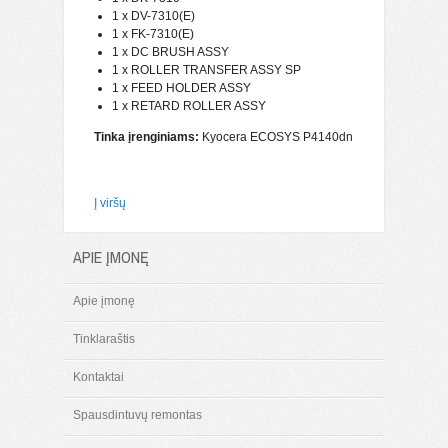
1 x DV-7310(E)
1 x FK-7310(E)
1 x DC BRUSH ASSY
1 x ROLLER TRANSFER ASSY SP
1 x FEED HOLDER ASSY
1 x RETARD ROLLER ASSY
Tinka įrenginiams:
Kyocera ECOSYS P4140dn
Į viršų
APIE ĮMONĘ
Apie įmonę
Tinklaraštis
Kontaktai
Spausdintuvų remontas