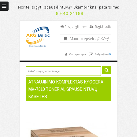
Norite įsigyti spausdintuvą? Skambinkite, patarsime:
8 640 21188
-ar-
Prisijungti
Registruotis
Mano krepšelis:
(tuščia)
Mano paskyra
Pažymėtos (
0
)
ATNAUJINIMO KOMPLEKTAS KYOCERA
MK-7310 TONERIAI, SPAUSDINTUVŲ
KASETĖS