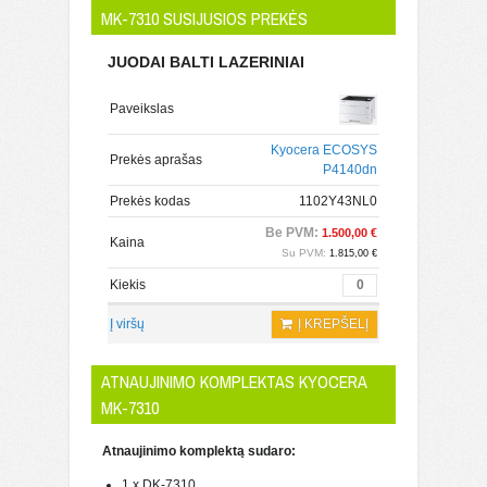
MK-7310 SUSIJUSIOS PREKĖS
JUODAI BALTI LAZERINIAI
Paveikslas
Kyocera ECOSYS
Prekės aprašas
P4140dn
Prekės kodas
1102Y43NL0
Be PVM:
1.500,00 €
Kaina
Su PVM:
1.815,00 €
Kiekis
Į viršų
Į KREPŠELĮ
ATNAUJINIMO KOMPLEKTAS KYOCERA
MK-7310
Atnaujinimo komplektą sudaro:
1 x DK-7310