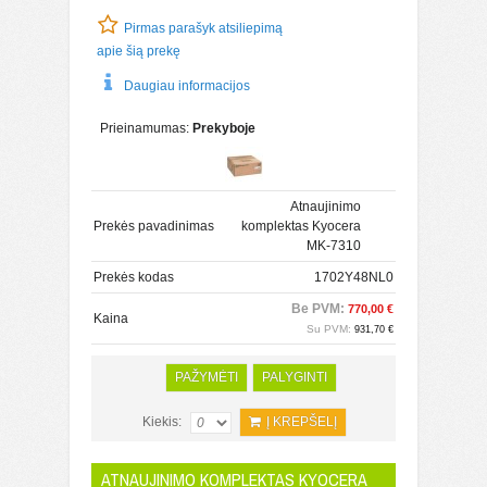
Pirmas parašyk atsiliepimą
apie šią prekę
Daugiau informacijos
Prieinamumas:
Prekyboje
Atnaujinimo
Prekės pavadinimas
komplektas Kyocera
MK-7310
Prekės kodas
1702Y48NL0
Be PVM:
770,00 €
Kaina
Su PVM:
931,70 €
PAŽYMĖTI
PALYGINTI
Kiekis:
Į KREPŠELĮ
ATNAUJINIMO KOMPLEKTAS KYOCERA