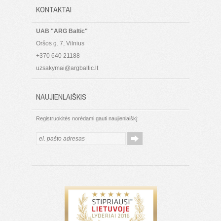
KONTAKTAI
UAB "ARG Baltic"
Oršos g. 7, Vilnius
+370 640 21188
uzsakymai@argbaltic.lt
NAUJIENLAIŠKIS
Registruokitės norėdami gauti naujienlaiškį: