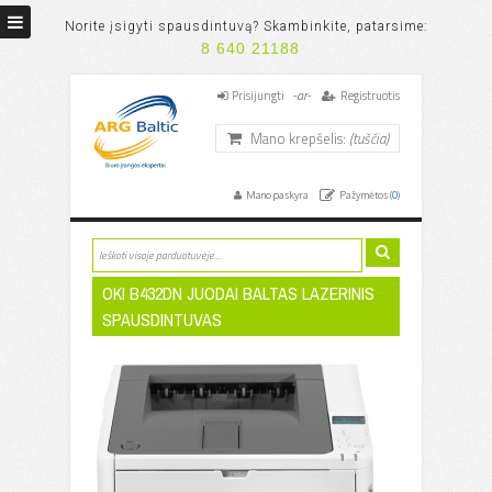
Norite įsigyti spausdintuvą? Skambinkite, patarsime:
8 640 21188
-ar-
Prisijungti
Registruotis
Mano krepšelis:
(tuščia)
Mano paskyra
Pažymėtos (
0
)
OKI B432DN JUODAI BALTAS LAZERINIS
SPAUSDINTUVAS