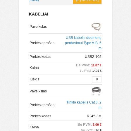
Į viršų
Į KREPŠELĮ
KABELIAI
Paveikslas
USB kabelis duomenų
Prekės aprašas
perdavimui Type A-B, 5
m
Prekės kodas
USB2-105
Be PVM:
11,87 €
Kaina
Su PVM:
14,36 €
Kiekis
Paveikslas
Tinklo kabelis Cat 6, 2
Prekės aprašas
m
Prekės kodas
RJ45-3M
Be PVM:
3,00 €
Kaina
Su PVM:
3,63 €