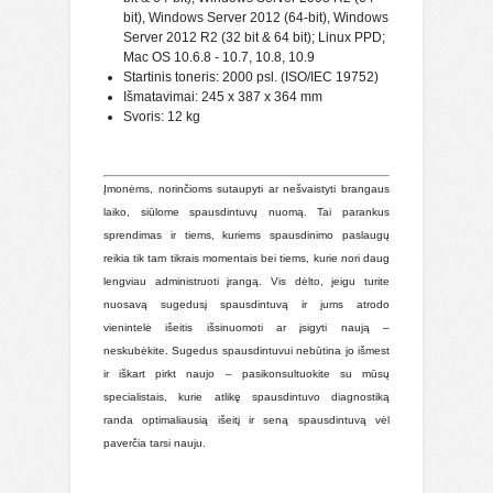
bit), Windows Server 2012 (64-bit), Windows
Server 2012 R2 (32 bit & 64 bit); Linux PPD;
Mac OS 10.6.8 - 10.7, 10.8, 10.9
Startinis toneris: 2000 psl. (ISO/IEC 19752)
Išmatavimai: 245 x 387 x 364 mm
Svoris: 12 kg
Įmonėms, norinčioms sutaupyti ar nešvaistyti brangaus
laiko, siūlome spausdintuvų nuomą. Tai parankus
sprendimas ir tiems, kuriems spausdinimo paslaugų
reikia tik tam tikrais momentais bei tiems, kurie nori daug
lengviau administruoti įrangą. Vis dėlto, jeigu turite
nuosavą sugedusį spausdintuvą ir jums atrodo
vienintelė išeitis išsinuomoti ar įsigyti naują –
neskubėkite. Sugedus spausdintuvui nebūtina jo išmest
ir iškart pirkt naujo – pasikonsultuokite su mūsų
specialistais, kurie atlikę spausdintuvo diagnostiką
randa optimaliausią išeitį ir seną spausdintuvą vėl
paverčia tarsi nauju.