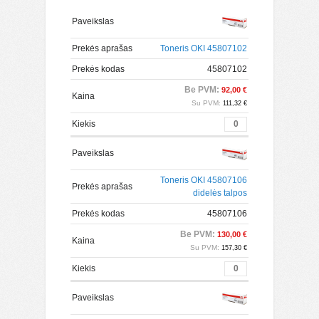
Paveikslas
Prekės aprašas
Toneris OKI 45807102
Prekės kodas
45807102
Be PVM:
92,00 €
Kaina
Su PVM:
111,32 €
Kiekis
Paveikslas
Toneris OKI 45807106
Prekės aprašas
didelės talpos
Prekės kodas
45807106
Be PVM:
130,00 €
Kaina
Su PVM:
157,30 €
Kiekis
Paveikslas