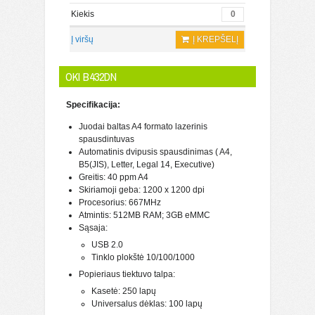
Kiekis
Į viršų
Į KREPŠELĮ
OKI B432DN
Specifikacija:
Juodai baltas A4 formato lazerinis
spausdintuvas
Automatinis dvipusis spausdinimas ( A4,
B5(JIS), Letter, Legal 14, Executive)
Greitis: 40 ppm A4
Skiriamoji geba: 1200 x 1200 dpi
Procesorius: 667MHz
Atmintis: 512MB RAM; 3GB eMMC
Sąsaja:
USB 2.0
Tinklo plokštė 10/100/1000
Popieriaus tiektuvo talpa:
Kasetė: 250 lapų
Universalus dėklas: 100 lapų