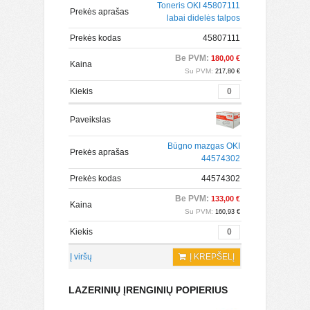
Toneris OKI 45807111
Prekės aprašas
labai didelės talpos
Prekės kodas
45807111
Be PVM:
180,00 €
Kaina
Su PVM:
217,80 €
Kiekis
Paveikslas
Būgno mazgas OKI
Prekės aprašas
44574302
Prekės kodas
44574302
Be PVM:
133,00 €
Kaina
Su PVM:
160,93 €
Kiekis
Į viršų
Į KREPŠELĮ
LAZERINIŲ ĮRENGINIŲ POPIERIUS