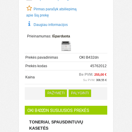
Pirmas parašyk atsiliepimą
apie šią prekę
Daugiau informacijos
Prieinamumas:
Išparduota
Prekės pavadinimas
OKI B432dn
Prekės kodas
45762012
Be PVM:
255,00 €
Kaina
Su PVM:
308,55 €
PAŽYMĖTI
PALYGINTI
OKI B432DN SUSIJUSIOS PREKĖS
TONERIAI, SPAUSDINTUVŲ
KASETĖS