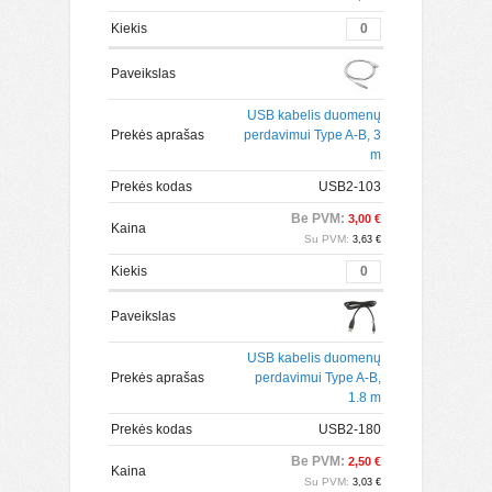
Kiekis
Paveikslas
USB kabelis duomenų
Prekės aprašas
perdavimui Type A-B, 3
m
Prekės kodas
USB2-103
Be PVM:
3,00 €
Kaina
Su PVM:
3,63 €
Kiekis
Paveikslas
USB kabelis duomenų
Prekės aprašas
perdavimui Type A-B,
1.8 m
Prekės kodas
USB2-180
Be PVM:
2,50 €
Kaina
Su PVM:
3,03 €