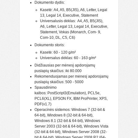
Dokumento dydis:
Kasetė: A4, A5, B5(JIS), A6, Letter, Legal
13, Legal 14, Executive, Statement
Universalusis dėklas: A4, A5, B5(JIS),
A6, Letter, Legal 13, Legal 14, Executive,
Statement, Vokas (Monarch, Com- 9,
Com-10, DL, C5, C6)
Dokumento storis:
Kasetė: 60 - 120 g/m²
Universalus dėklas: 60 - 163 g/m²
Didžiausias per mėnesį apdorojamų
puslapių skaičius: iki 80.000
Rekomenduojamas per mėnesį apdorojamų
puslapių skaičius: 500 - 5000
Spausdinimo
kalbos: PostScript3(Emulation), PCL5e,
PCL6(XL), EPSON FX, IBM ProPrinter, XPS,
PDF(v1.7)
Operacinės sistemos: Windows 7 (32-bit &
64-bit), Windows 8 (32-bit & 64-bit),
Windows 8.1 (32-bit & 64-bit), Windows
Server 2003 (32-bit & 64-bit), Windows Vista
(32-bit & 64-bit), Windows Server 2008 (32-
bit & 64-bit), Windows Server 2008 R2 (64-