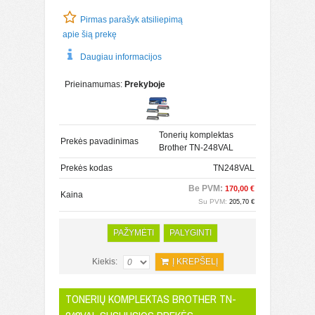
Pirmas parašyk atsiliepimą
apie šią prekę
Daugiau informacijos
Prieinamumas:
Prekyboje
Tonerių komplektas
Prekės pavadinimas
Brother TN-248VAL
Prekės kodas
TN248VAL
Be PVM:
170,00 €
Kaina
Su PVM:
205,70 €
PAŽYMĖTI
PALYGINTI
Kiekis:
Į KREPŠELĮ
TONERIŲ KOMPLEKTAS BROTHER TN-