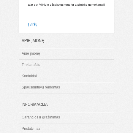
taip pat Vilniuje užsakytus toneriu atsiimkite nemokamai!
Į viršų
APIE ĮMONĘ
Apie įmonę
Tinklaraštis
Kontaktai
Spausdintuvų remontas
INFORMACIJA
Garantijos ir grąžinimas
Pristatymas