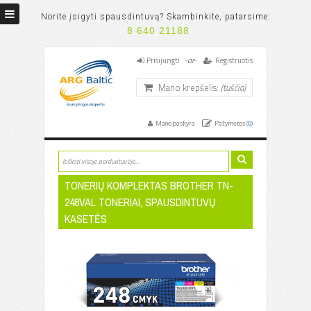
Norite įsigyti spausdintuvą? Skambinkite, patarsime:
8 640 21188
-ar-
Prisijungti
Registruotis
Mano krepšelis:
(tuščia)
Mano paskyra
Pažymėtos (
0
)
TONERIŲ KOMPLEKTAS BROTHER TN-
248VAL TONERIAI, SPAUSDINTUVŲ
KASETĖS