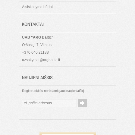
Atsiskaitymo būdai
KONTAKTAI
UAB "ARG Baltic"
Oršos g. 7, Vilnius
+370 640 21188
uzsakymai@argbaltic.lt
NAUJIENLAIŠKIS
Registruokitės norėdami gauti naujienlaiškį: