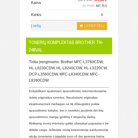
Be PVM:
370,00 €
Kaina
Su PVM:
447,70 €
Kiekis
Į viršų
Į KREPŠELĮ
TONERIŲ KOMPLEKTAS BROTHER TN-
248VAL
Tinka įrenginiams: Brother MFC-L3760CDW,
HL-L8230CDW, HL-L8240CDW, HL-L3220CW,
DCP-L3560CDW, MFC-L8340CDW, MFC-
L8390CDW
Kokybiškam spalviniam spausdinimiu rekomenduojame
rinktis originalius tonerius. Naudodami originalias
eksploatacines mežiagas ne tik džiaugsitės puikia
spausdinimo kokybe, bet ir nereikės jaudintis dėl kitų
spausdintuvo mazgų gedimų ir stojančių darbų.
Reikiamą tonerį internetu galite užsisakyti paprastai ir be
didelio vargo. Ieškokite mūsų interentinėje parduotuvėje
akcijų toneriams ir įsigykite juos už dar geresnę kainą,