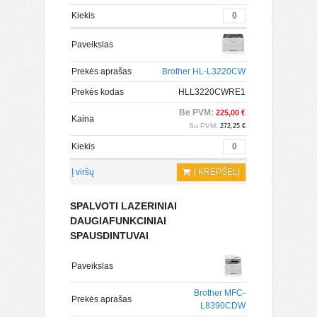
Kiekis
Paveikslas
Prekės aprašas
Brother HL-L3220CW
Prekės kodas
HLL3220CWRE1
Be PVM:
225,00 €
Kaina
Su PVM:
272,25 €
Kiekis
Į viršų
Į KREPŠELĮ
SPALVOTI LAZERINIAI
DAUGIAFUNKCINIAI
SPAUSDINTUVAI
Paveikslas
Brother MFC-
Prekės aprašas
L8390CDW