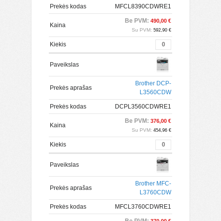
Prekės kodas
MFCL8390CDWRE1
Be PVM:
490,00 €
Kaina
Su PVM:
592,90 €
Kiekis
Paveikslas
Brother DCP-
Prekės aprašas
L3560CDW
Prekės kodas
DCPL3560CDWRE1
Be PVM:
376,00 €
Kaina
Su PVM:
454,96 €
Kiekis
Paveikslas
Brother MFC-
Prekės aprašas
L3760CDW
Prekės kodas
MFCL3760CDWRE1