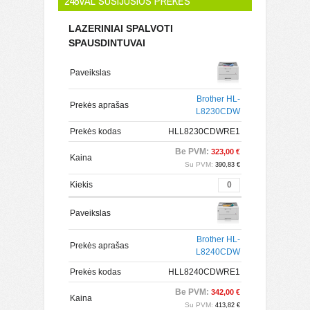
248VAL SUSIJUSIOS PREKĖS
LAZERINIAI SPALVOTI
SPAUSDINTUVAI
Paveikslas
Brother HL-
Prekės aprašas
L8230CDW
Prekės kodas
HLL8230CDWRE1
Be PVM:
323,00 €
Kaina
Su PVM:
390,83 €
Kiekis
Paveikslas
Brother HL-
Prekės aprašas
L8240CDW
Prekės kodas
HLL8240CDWRE1
Be PVM:
342,00 €
Kaina
Su PVM:
413,82 €