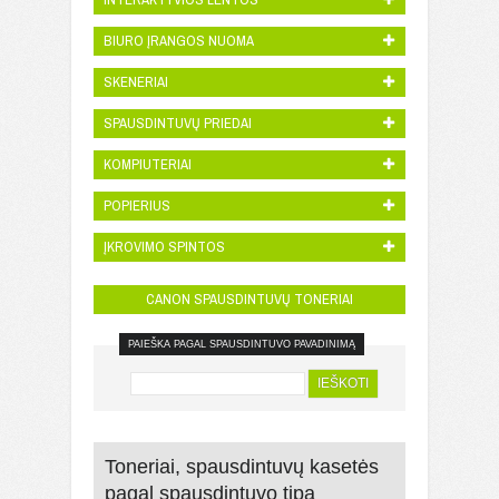
BIURO ĮRANGOS NUOMA
SKENERIAI
SPAUSDINTUVŲ PRIEDAI
KOMPIUTERIAI
POPIERIUS
ĮKROVIMO SPINTOS
CANON SPAUSDINTUVŲ TONERIAI
PAIEŠKA PAGAL SPAUSDINTUVO PAVADINIMĄ
IEŠKOTI
Toneriai, spausdintuvų kasetės
pagal spausdintuvo tipą