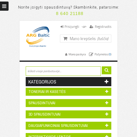
Norite įsigyti spausdintuvą? Skambinkite, patarsime:
8 640 21188
-ar-
Prisijungti
Registruotis
Mano krepšelis:
(tuščia)
Mano paskyra
Pažymėtos (
0
)
KATEGORIJOS
TONERIAI IR KASETĖS
SPAUSDINTUVAI
3D SPAUSDINTUVAI
DAUGIAFUNKCINIAI SPAUSDINTUVAI
INTERAKTYVIOS LENTOS