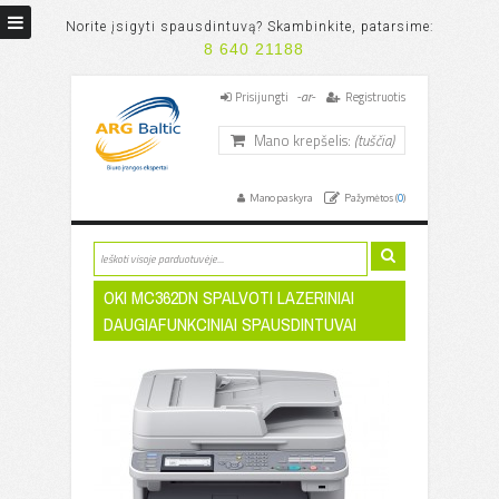
Norite įsigyti spausdintuvą? Skambinkite, patarsime:
8 640 21188
-ar-
Prisijungti
Registruotis
Mano krepšelis:
(tuščia)
Mano paskyra
Pažymėtos (
0
)
OKI MC362DN SPALVOTI LAZERINIAI
DAUGIAFUNKCINIAI SPAUSDINTUVAI