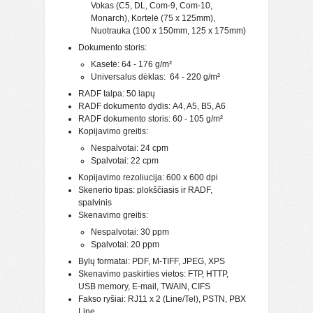
Vokas (C5, DL, Com-9, Com-10,
Monarch), Kortelė (75 x 125mm),
Nuotrauka (100 x 150mm, 125 x 175mm)
Dokumento storis:
Kasetė: 64 - 176
g/m²
Universalus dėklas: 64 - 220
g/m²
RADF talpa: 50
lapų
RADF dokumento dydis: A4, A5, B5, A6
RADF dokumento storis: 60 - 105 g/m²
Kopijavimo greitis:
Nespalvotai: 24 cpm
Spalvotai: 22 cpm
Kopijavimo rezoliucija: 600 x 600 dpi
Skenerio tipas: p
lokščiasis ir RADF,
spalvinis
Skenavimo greitis:
Nespalvotai: 30 ppm
Spalvotai: 20 ppm
Bylų formatai: PDF, M-TIFF, JPEG, XPS
Skenavimo paskirties vietos: FTP, HTTP,
USB memory, E-mail, TWAIN, CIFS
Fakso ryšiai: RJ11 x 2 (Line/Tel), PSTN, PBX
Line