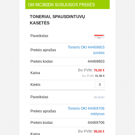
OKI MC362DN SUSIJUSIOS PREKĖS
TONERIAI, SPAUSDINTUVŲ
KASETĖS
Paveikslas
Toneris OKI 44469803
Prekės aprašas
juodas
Prekės kodas
44469803
Be PVM:
76,00 €
Kaina
Su PVM:
91,96 €
Kiekis
Paveikslas
Toneris OKI 44469706
Prekės aprašas
mėlynas
Prekės kodas
44469706
Be PVM:
99,00 €
Kaina