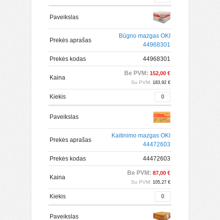
Paveikslas
Būgno mazgas OKI
Prekės aprašas
44968301
Prekės kodas
44968301
Be PVM:
152,00 €
Kaina
Su PVM:
183,92 €
Kiekis
Paveikslas
Kaitinimo mazgas OKI
Prekės aprašas
44472603
Prekės kodas
44472603
Be PVM:
87,00 €
Kaina
Su PVM:
105,27 €
Kiekis
Paveikslas