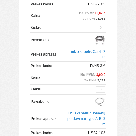
Prekės kodas
USB2-105
Be PVM:
11,87 €
Kaina
Su PVM:
14,36 €
Kiekis
Paveikslas
Tinklo kabelis Cat 6, 2
Prekės aprašas
m
Prekės kodas
RJ45-3M
Be PVM:
3,00 €
Kaina
Su PVM:
3,63 €
Kiekis
Paveikslas
USB kabelis duomenų
Prekės aprašas
perdavimui Type A-B, 3
m
Prekės kodas
USB2-103