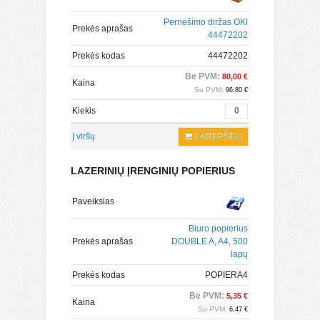
Pernešimo diržas OKI
Prekės aprašas
44472202
Prekės kodas
44472202
Be PVM:
80,00 €
Kaina
Su PVM:
96,80 €
Kiekis
Į viršų
Į KREPŠELĮ
LAZERINIŲ ĮRENGINIŲ POPIERIUS
Paveikslas
Biuro popierius
Prekės aprašas
DOUBLE A, A4, 500
lapų
Prekės kodas
POPIERA4
Be PVM:
5,35 €
Kaina
Su PVM:
6,47 €