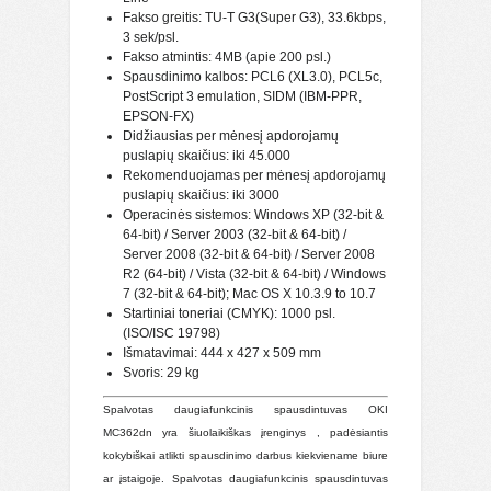
Fakso greitis: TU-T G3(Super G3), 33.6kbps,
3 sek/psl.
Fakso atmintis: 4MB (apie 200 psl.)
Spausdinimo kalbos: PCL6 (XL3.0), PCL5c,
PostScript 3 emulation, SIDM (IBM-PPR,
EPSON-FX)
Didžiausias per mėnesį apdorojamų
puslapių skaičius: i
ki 45.000
Rekomenduojamas per mėnesį apdorojamų
puslapių skaičius: iki 3000
Operacinės sistemos: Windows XP (32-bit &
64-bit) / Server 2003 (32-bit & 64-bit) /
Server 2008 (32-bit & 64-bit) / Server 2008
R2 (64-bit) / Vista (32-bit & 64-bit) / Windows
7 (32-bit & 64-bit); Mac OS X 10.3.9 to 10.7
Startiniai toneriai (CMYK): 1000 psl.
(ISO/ISC 19798)
Išmatavimai: 444 x 427 x 509 mm
Svoris: 29 kg
Spalvotas daugiafunkcinis spausdintuvas OKI
MC362dn yra šiuolaikiškas įrenginys , padėsiantis
kokybiškai atlikti spausdinimo darbus kiekviename biure
ar įstaigoje. Spalvotas daugiafunkcinis spausdintuvas