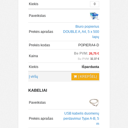
Kiekis
Paveikslas
Biuro popierius
Prekės aprašas
DOUBLE A, A4, 5 x 500
lapų
Prekės kodas
POPIERA4-D
Be PVM:
26,75 €
Kaina
Su PVM:
32,37 €
Kiekis
Išparduota
Į viršų
Į KREPŠELĮ
KABELIAI
Paveikslas
USB kabelis duomenų
Prekės aprašas
perdavimui Type A-B, 5
m