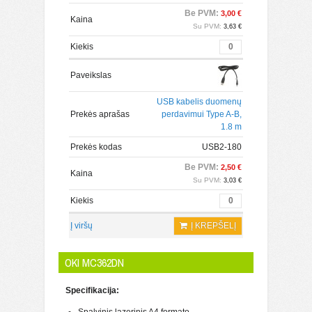
Be PVM:
3,00 €
Kaina
Su PVM:
3,63 €
Kiekis
Paveikslas
USB kabelis duomenų
Prekės aprašas
perdavimui Type A-B,
1.8 m
Prekės kodas
USB2-180
Be PVM:
2,50 €
Kaina
Su PVM:
3,03 €
Kiekis
Į viršų
Į KREPŠELĮ
OKI MC362DN
Specifikacija: