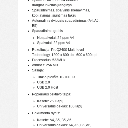
Spalvinis lazerinis A4 formato
daugiafunkcinis įrenginys
Spausdinimas, spalvinis skenavimas,
kopijavimas, siuntimas faksu
Automatinis dvipusis spausdinimas (A4, A5,
B5)
Spausdinimo greitis:
Nespalvotai: 24 ppm A4
Spalvotai: 22 ppm A4
Rezoliucija: ProQ2400 Multi-level
Technology, 1200 x 600 dpi, 600 x 600 dpi
Procesorius: 533MHz
Atmintis: 256 MB
Sąsaja:
Tinklo plokštė 10/100 TX
USB 2.0
USB 2.0 Host
Popieriaus tiektuvo talpa:
Kasetė: 250 lapų
Universalus dėklas: 100 lapų
Dokumento dydis:
Kasetė: A4, A5, B5, A6
Universalus dėklas: A4, A5, B5, A6,