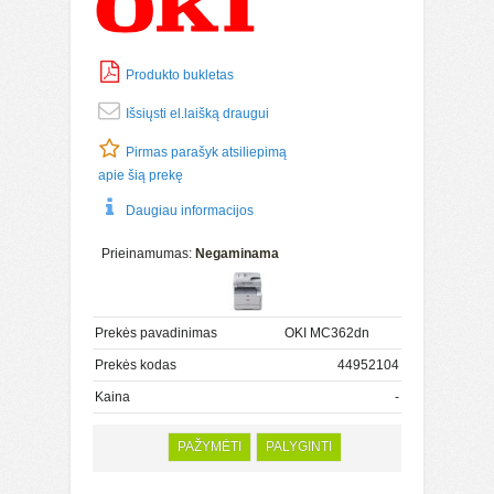
Produkto bukletas
Išsiųsti el.laišką draugui
Pirmas parašyk atsiliepimą
apie šią prekę
Daugiau informacijos
Prieinamumas:
Negaminama
Prekės pavadinimas
OKI MC362dn
Prekės kodas
44952104
Kaina
-
PAŽYMĖTI
PALYGINTI