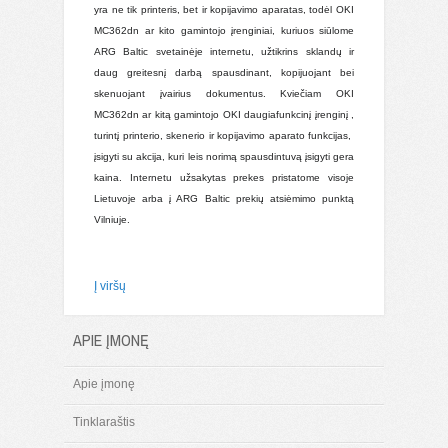
yra ne tik printeris, bet ir kopijavimo aparatas, todėl OKI
MC362dn ar kito gamintojo įrenginiai, kuriuos siūlome
ARG Baltic svetainėje internetu, užtikrins sklandų ir
daug greitesnį darbą spausdinant, kopijuojant bei
skenuojant įvairius dokumentus. Kviečiam OKI
MC362dn ar kitą gamintojo OKI daugiafunkcinį įrenginį ,
turintį printerio, skenerio ir kopijavimo aparato funkcijas,
įsigyti su akcija, kuri leis norimą spausdintuvą įsigyti gera
kaina. Internetu užsakytas prekes pristatome visoje
Lietuvoje arba į ARG Baltic prekių atsiėmimo punktą
Vilniuje.
Į viršų
APIE ĮMONĘ
Apie įmonę
Tinklaraštis